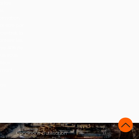
er les
ns
ormation.
nt être par
contrat, la
ontenir les
se. Afin de
ous vous
mieux
ement.
vos
Conditions d'utilisation