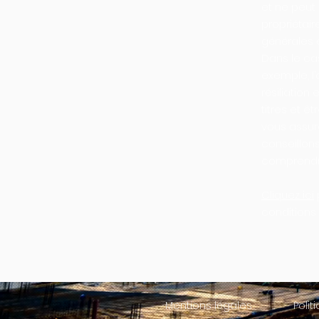
et ne peut 
propriétair
générales 
Dans le cas
exemple, l’
résiliation
titres et ê
vous assur
conseillon
comprendre
Cliquez ici
conditions d
Mentions légales
Poli