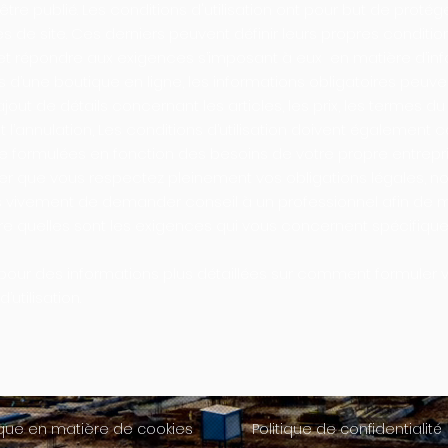
être publié. Les conditions d'utilisation ont pour but de protég
es de site. Ces derniers peuvent définir leurs propres conditio
et répondre aux exigences s’imposant à eux en matière d’inf
 d’une boutique en ligne, les informations obligatoires peuve
ajout de détails concernant les articles, les prix, les termes du 
 et l’annulation, Les conditions d’utilisation doivent également c
tre formulées en fonction des besoins de votre propre entrepri
er que vous respectez pleinement vos obligations légales, n
s vivement de demander conseil à un professionnel afin de 
 quelles sont les exigences qui vous concernent spécifiqu
pour des informations plus détaillées sur comment formuler 
’utilisation.
tique en matière de cookies
Politique de confidentialité