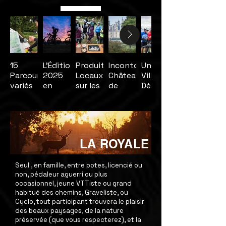
15
L'Édition
Produits
Incontournable
Un
Parcours
2025
Locaux
Château
Village
variés
en
sur les
de
Départ
VTT,
images
ravitos
Chambord
avec
Gravel
partenaires
et
Route
LA ROYALE
Seul , en famille, entre potes, licencié ou
non, pédaleur aguerri ou plus
occasionnel, jeune VTTiste ou grand
habitué des chemins, Graveliste, ou
Cyclo, tout participant trouvera le plaisir
des beaux paysages, de la nature
préservée (que vous respecterez), et la