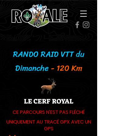
RANDO RAID VTT
du
Dimanche
- 120 Km
LE CERF ROYAL
CE PARCOURS N'EST PAS FLÉCHÉ
UNIQUEMENT AU TRACÉ GPX AVEC UN
GPS