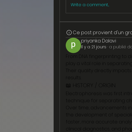
Write a comment...
Ce post provient d'un g
priyanka Dalavi
Il y a 21 jours
·
a publié d
From DNA fingerprinting to d
play a vital role in separati
Their quality directly impacts
results.
📖 HISTORY / ORIGIN
Electrophoresis was first int
technique for separating cha
Over time, advancements in 
the development of speciali
faster, more accurate analysi
clinical diagnostics, and ph