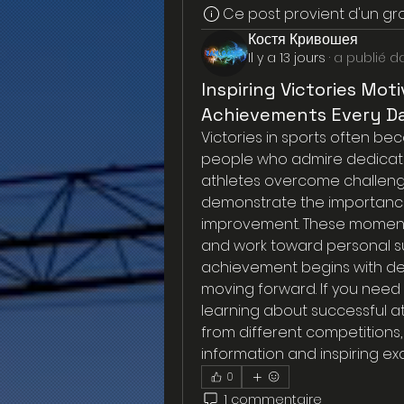
Ce post provient d'un g
Костя Кривошея
Il y a 13 jours
·
a publié d
Inspiring Victories Mo
Achievements Every D
Victories in sports often be
people who admire dedicati
athletes overcome challenge
demonstrate the importance
improvement. These moments 
and work toward personal succ
achievement begins with det
moving forward. If you need h
learning about successful at
from different competitions,
information and inspiring ex
0
1 commentaire