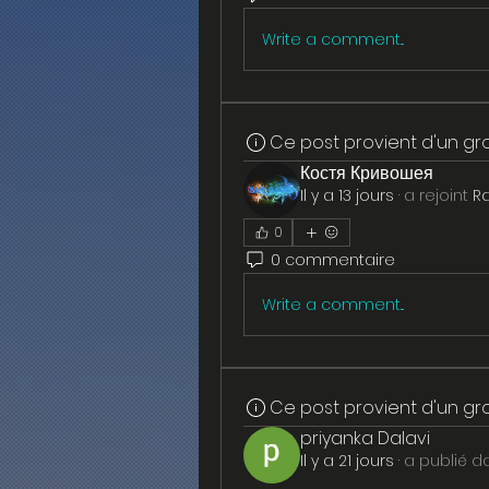
Write a comment...
Ce post provient d'un g
Костя Кривошея
Il y a 13 jours
·
a rejoint
R
0
0 commentaire
Write a comment...
Ce post provient d'un g
priyanka Dalavi
Il y a 21 jours
·
a publié d