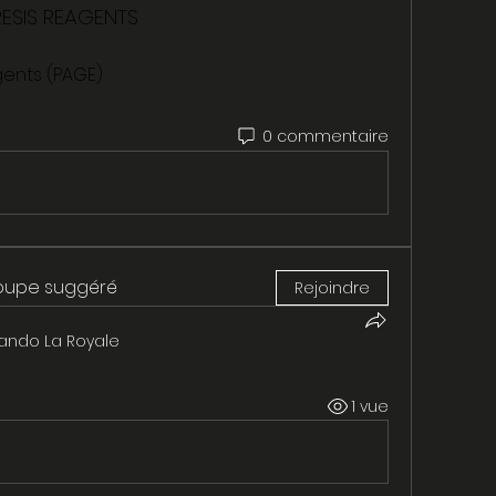
ESIS REAGENTS
gents (PAGE)
0 commentaire
roupe suggéré
Rejoindre
ando La Royale
1 vue