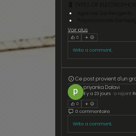
🧬 TYPES OF ELECTROPHOR
Agarose Gel Reagents
Polyacrylamide Gel Rea
Voir plus
0
Write a comment...
Ce post provient d'un g
priyanka Dalavi
Il y a 23 jours
·
a rejoint
R
0
0 commentaire
Write a comment...