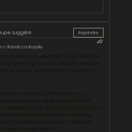
roupe suggéré
Rejoindre
ans
Rando La Royale
isease diagnosis, electrophoresis reagents 
ng and analyzing biomolecules with precision. 
 the accuracy and reliability of laboratory 
roduced in the early 20th century as a 
rged molecules using an electric field. 
molecular biology and biotechnology led to 
zed electrophoresis reagents, enabling 
s of DNA, RNA, and proteins in research, 
armaceutical applications.