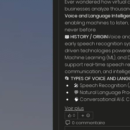
Ever wondered how virtual a
businesses analyze thousan
Voice and Language Intellig
enabling machines to listen, 
never before.
📖 HISTORY / ORIGIN
Voice and
early speech recognition sys
driven technologies powered
Machine Learning (ML), and 
support real-time speech reco
communication, and intellige
📂 TYPES OF VOICE AND LANG
🎤 Speech Recognition 
💬 Natural Language Pro
🧠 Conversational AI & 
Voir plus
0
0 commentaire