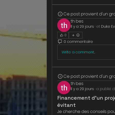
Ce post provient d'un g
th bes
Il y a 29 jours
·
et
Duke E
0
0 commentaire
Write a comment...
Ce post provient d'un g
th bes
Il y a 29 jours
·
a publié 
Financement d'un proje
évitant
Je cherche des conseils pou