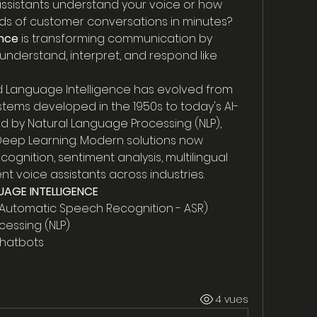
ssistants understand your voice or how 
ds of customer conversations in minutes?
ence
 is transforming communication by 
understand, interpret, and respond like 
 Language Intelligence has evolved from 
tems developed in the 1950s to today's AI-
 by Natural Language Processing (NLP), 
Deep Learning. Modern solutions now 
gnition, sentiment analysis, multilingual 
nt voice assistants across industries.
UAGE INTELLIGENCE
(Automatic Speech Recognition - ASR)
cessing (NLP)
Chatbots
4 vues