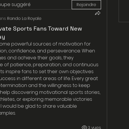
roupe suggéré
Rejoindre
ans
Rando La Royale
tivate Sports Fans Toward New
ay
come powerful sources of motivation for 
on, confidence, and perseverance. When 
s and achieve their goals, they 
 of patience, preparation, and continuous 
inspire fans to set their own objectives 
ess in different areas of life. Every great 
ermination and the willingness to keep 
elp discovering motivational sports stories, 
hletes, or exploring memorable victories 
 I would be glad to share valuable 
amples.
3 vues