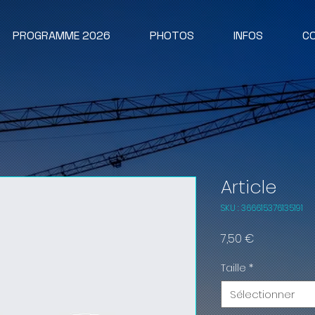
PROGRAMME 2026
PHOTOS
INFOS
C
Article
SKU : 366615376135191
Prix
7,50 €
Taille
*
Sélectionner