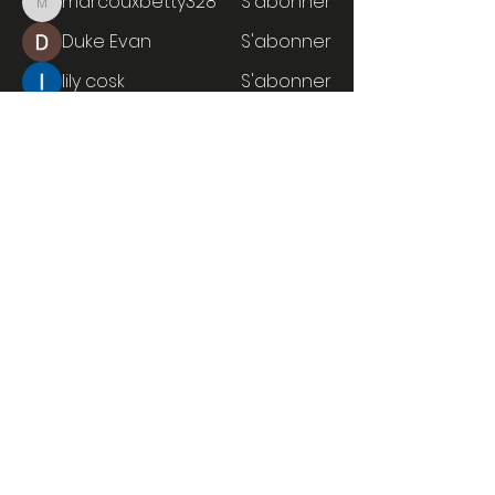
marcouxbetty328
S'abonner
marcouxbetty328
Duke Evan
S'abonner
lily cosk
S'abonner
Mark
S'abonner
Voir tous les membres (24)
Mentions légales
Politique en matière de cookies
Politique de confidentialité
Conditions d'utilisation
© 2024 par La Royale by La
Laurentaise