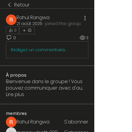
Retour
Rahul Rangwa
21 août 2025
·
joined the group.
0
0
3
Rédigez un commentaire...
À propos
Bienvenue dans le groupe ! Vous
pouvez communiquer avec d'au
...
Lire plus
membres
Rahul Rangwa
S'abonner