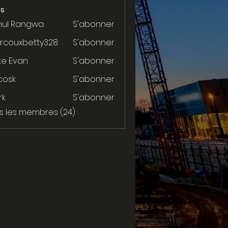
s
hul Rangwa
S'abonner
rcouxbetty328
S'abonner
xbetty328
ke Evan
S'abonner
 cosk
S'abonner
rk
S'abonner
us les membres (24)