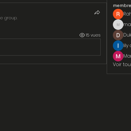
membre
Ra
he group.
ma
marcou
Du
15 vues
lily
Ma
Voir to