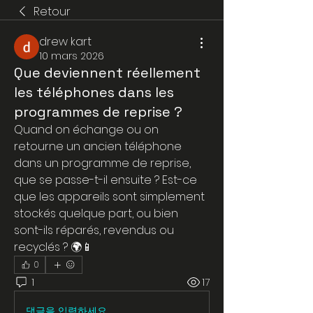
Retour
drew kart
10 mars 2026
Que deviennent réellement
les téléphones dans les
programmes de reprise ?
Quand on échange ou on 
retourne un ancien téléphone 
dans un programme de reprise, 
que se passe-t-il ensuite ? Est-ce 
que les appareils sont simplement 
stockés quelque part, ou bien 
sont-ils réparés, revendus ou 
recyclés ? 🌍📱
0
1
17
댓글을 입력하세요.