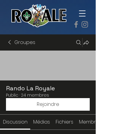
Groupes
Rando La Royale
Public
·
24 membres
Rejoindre
Discussion
Médias
Fichiers
Membres